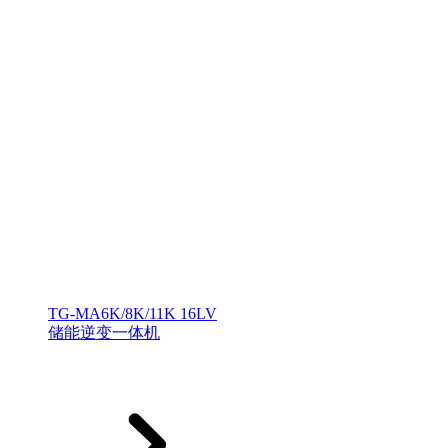
TG-MA6K/8K/11K 16LV
储能逆变一体机