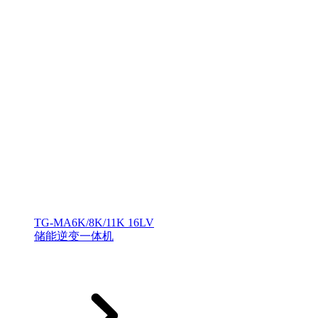
TG-MA6K/8K/11K 16LV
储能逆变一体机