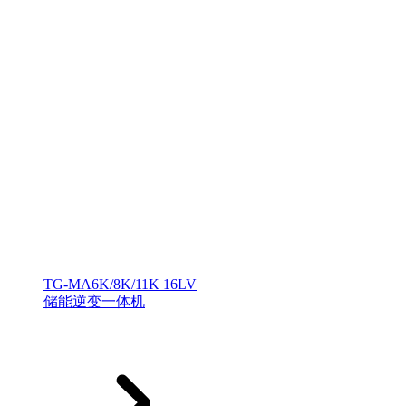
TG-MA6K/8K/11K 16LV
储能逆变一体机